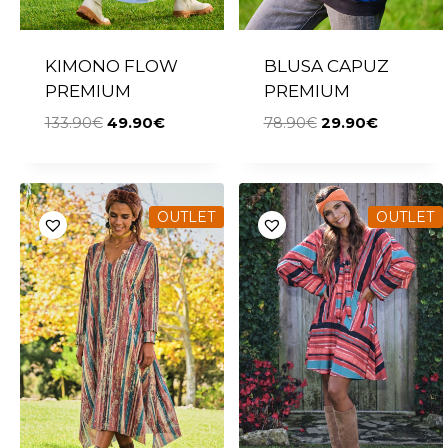
KIMONO FLOW
BLUSA CAPUZ
PREMIUM
PREMIUM
133.90
€
49.90
€
78.90
€
29.90
€
OUTLET
OUTLET