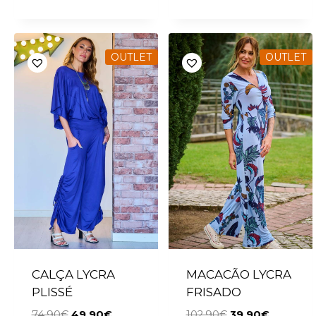
OUTLET
OUTLET
CALÇA LYCRA
MACACÃO LYCRA
PLISSÉ
FRISADO
74.90
€
49.90
€
102.90
€
39.90
€