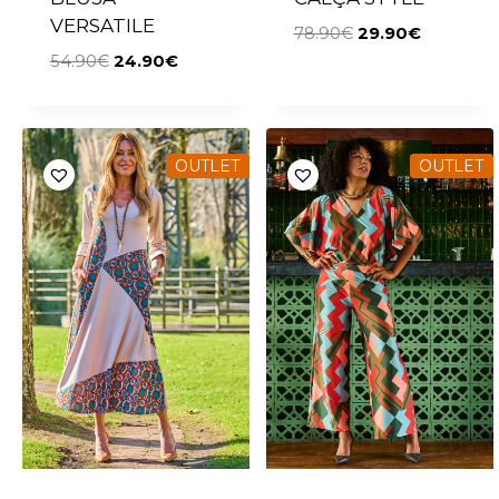
VERSATILE
78.90
€
29.90
€
54.90
€
24.90
€
OUTLET
OUTLET