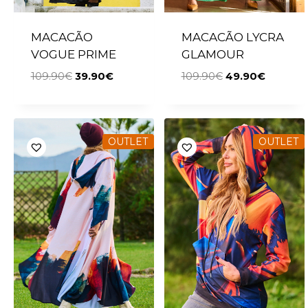
MACACÃO
MACACÃO LYCRA
VOGUE PRIME
GLAMOUR
109.90
€
39.90
€
109.90
€
49.90
€
OUTLET
OUTLET