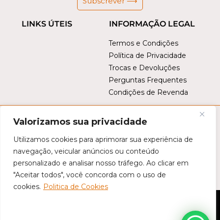
Subscrever ⟶
LINKS ÚTEIS
INFORMAÇÃO LEGAL
Termos e Condições
Política de Privacidade
Trocas e Devoluções
Perguntas Frequentes
Condições de Revenda
Valorizamos sua privacidade
Utilizamos cookies para aprimorar sua experiência de
navegação, veicular anúncios ou conteúdo
personalizado e analisar nosso tráfego. Ao clicar em
Este site é protegido por
reCAPTCHA
. Aplicam-se a
Política de
"Aceitar todos", você concorda com o uso de
Privacidade da Google
e os
Termos de Serviço da Google
.
cookies.
Politica de Cookies
©
Tropical Brasil
- Todos os direitos reservados