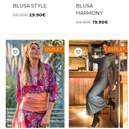
BLUSA STYLE
BLUSA
HARMONY
56.90
€
29.90
€
54.90
€
19.90
€
OUTLET
OUTLET