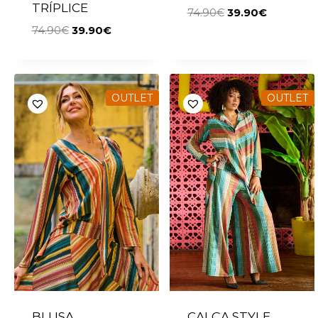
TRÍPLICE
74.90
€
39.90
€
74.90
€
39.90
€
OUTLET
OUTLET
BLUSA
CALÇA STYLE