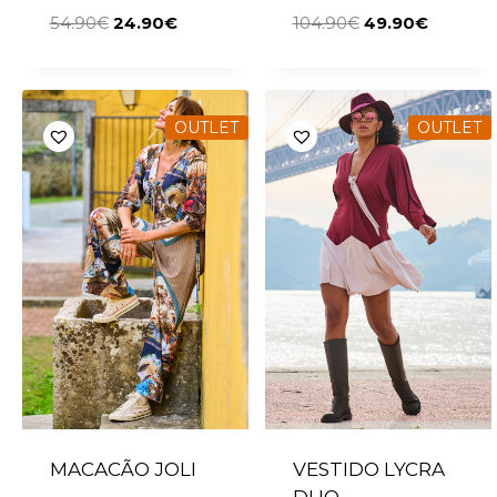
54.90
€
24.90
€
104.90
€
49.90
€
OUTLET
OUTLET
MACACÃO JOLI
VESTIDO LYCRA
DUO