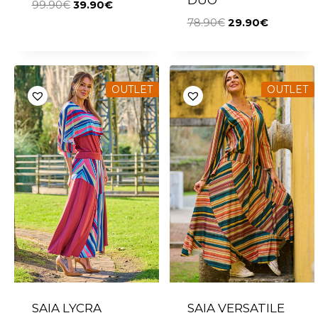
99.90
€
39.90
€
78.90
€
29.90
€
OUTLET
OUTLET
SAIA LYCRA
SAIA VERSATILE