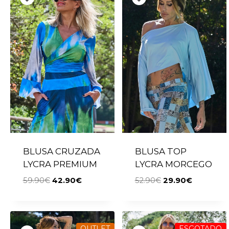
BLUSA CRUZADA
BLUSA TOP
LYCRA PREMIUM
LYCRA MORCEGO
59.90
€
42.90
€
52.90
€
29.90
€
OUTLET
ESGOTADO