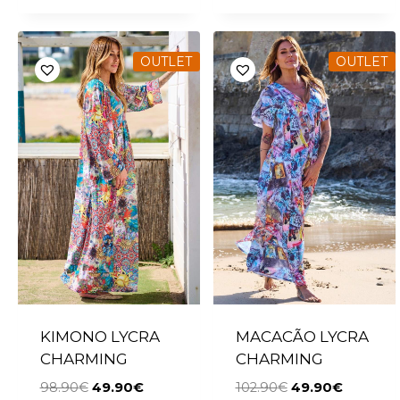
OUTLET
OUTLET
KIMONO LYCRA
MACACÃO LYCRA
CHARMING
CHARMING
98.90
€
49.90
€
102.90
€
49.90
€