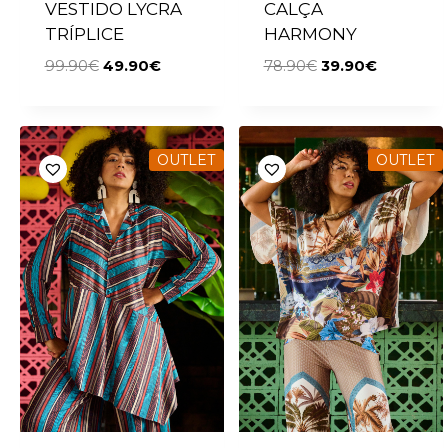
VESTIDO LYCRA
CALÇA
TRÍPLICE
HARMONY
99.90
€
49.90
€
78.90
€
39.90
€
OUTLET
OUTLET