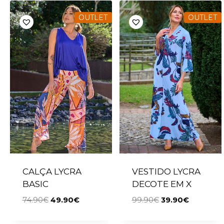
OUTLET
OUTLET
CALÇA LYCRA
VESTIDO LYCRA
BASIC
DECOTE EM X
74.90
€
49.90
€
99.90
€
39.90
€