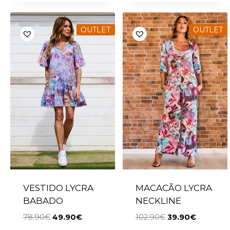
OUTLET
OUTLET
VESTIDO LYCRA
MACACÃO LYCRA
BABADO
NECKLINE
78.90
€
49.90
€
102.90
€
39.90
€