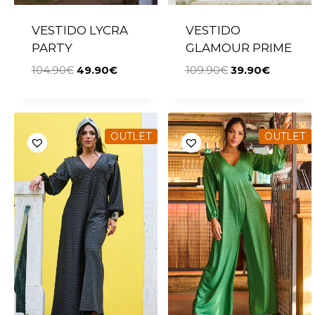
VESTIDO LYCRA
VESTIDO
PARTY
GLAMOUR PRIME
104.90
€
49.90
€
109.90
€
39.90
€
OUTLET
OUTLET