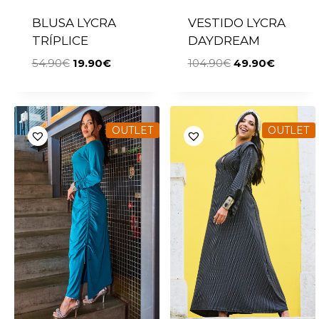
BLUSA LYCRA
VESTIDO LYCRA
TRÍPLICE
DAYDREAM
54.90
€
19.90
€
104.90
€
49.90
€
OUTLET
OUTLET