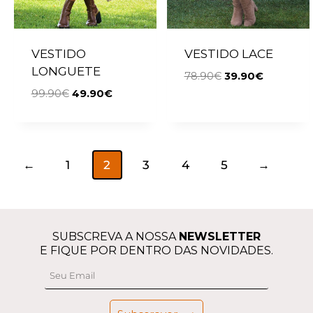
VESTIDO
VESTIDO LACE
LONGUETE
78.90
€
39.90
€
99.90
€
49.90
€
←
1
2
3
4
5
→
SUBSCREVA A NOSSA
NEWSLETTER
E FIQUE POR DENTRO DAS NOVIDADES.