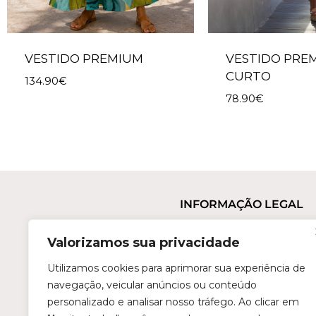
VESTIDO PREMIUM
VESTIDO PRE
CURTO
134.90
€
78.90
€
INFORMAÇÃO LEGAL
Termos e Condições
Valorizamos sua privacidade
Política de Privacidade
Trocas e Devoluções
Utilizamos cookies para aprimorar sua experiência de
navegação, veicular anúncios ou conteúdo
Perguntas Frequentes
personalizado e analisar nosso tráfego. Ao clicar em
Condições de Revenda