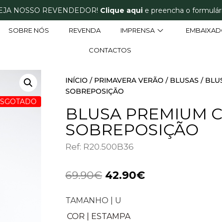
EJA NOSSO REVENDEDOR!
Clique aqui
e preencha o formulári
SOBRE NÓS
REVENDA
IMPRENSA
EMBAIXAD
CONTACTOS
INÍCIO
/
PRIMAVERA VERÃO
/
BLUSAS
/ BLU
SOBREPOSIÇÃO
ESGOTADO
BLUSA PREMIUM 
SOBREPOSIÇÃO
Ref: R20.500B36
69.90
€
42.90
€
TAMANHO | U
COR | ESTAMPA