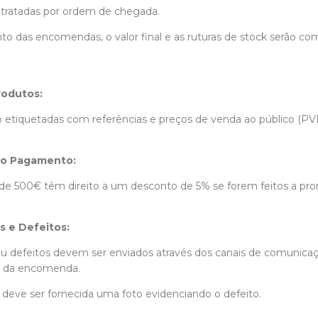
tratadas por ordem de chegada.
o das encomendas, o valor final e as ruturas de stock serão c
rodutos:
o etiquetadas com referências e preços de venda ao público (PV
to Pagamento:
e 500€ têm direito a um desconto de 5% se forem feitos a pr
s e Defeitos:
ou defeitos devem ser enviados através dos canais de comunica
io da encomenda.
 deve ser fornecida uma foto evidenciando o defeito.