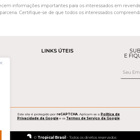
rnecem informações importantes para os interessados em revende
 parceria. Certifique-se de que todos os interessados compreen
LINKS ÚTEIS
SUB
E FIQ
Este site é protegido por
reCAPTCHA
. Aplicam-se a
Política de
Privacidade da Google
e os
Termos de Serviço da Google
.
©
Tropical Brasil
- Todos os direitos reservados