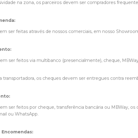
sividade na zona, os parceiros devem ser compradores frequente
menda:
m ser feitas através de nossos comerciais, em nosso Showroo
ento:
 ser feitos via multibanco (presencialmente), cheque, MBWay 
 transportadora, os cheques devem ser entregues contra reemb
nto:
m ser feitos por cheque, transferência bancária ou MBWay, o
mail ou WhatsApp.
e Encomendas: