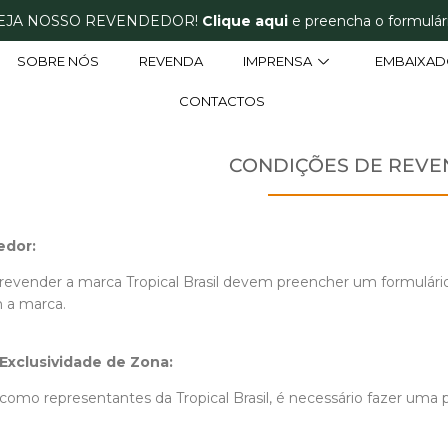
EJA NOSSO REVENDEDOR!
Clique aqui
e preencha o formulári
SOBRE NÓS
REVENDA
IMPRENSA
EMBAIXAD
CONTACTOS
CONDIÇÕES DE REV
edor:
revender a marca Tropical Brasil devem preencher um formulário 
 a marca.
Exclusividade de Zona:
omo representantes da Tropical Brasil, é necessário fazer uma 