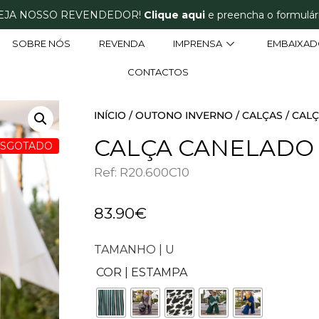
EJA NOSSO REVENDEDOR!
Clique aqui
e preencha o formulári
SOBRE NÓS
REVENDA
IMPRENSA
EMBAIXAD
CONTACTOS
INÍCIO
/
OUTONO INVERNO
/
CALÇAS
/ CAL
CALÇA CANELADO
ESGOTADO
Ref: R20.600C10
83.90
€
TAMANHO | U
COR | ESTAMPA