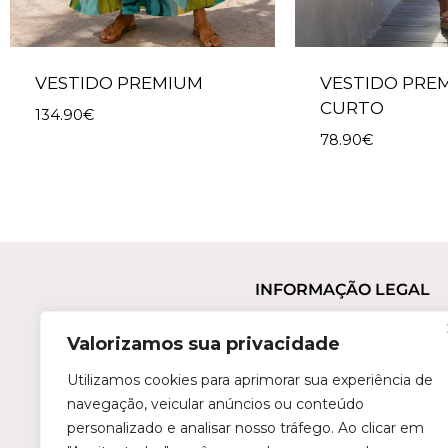
VESTIDO PREMIUM
VESTIDO PRE
CURTO
134.90
€
78.90
€
INFORMAÇÃO LEGAL
Termos e Condições
Valorizamos sua privacidade
Política de Privacidade
Trocas e Devoluções
Utilizamos cookies para aprimorar sua experiência de
navegação, veicular anúncios ou conteúdo
Perguntas Frequentes
personalizado e analisar nosso tráfego. Ao clicar em
Condições de Revenda