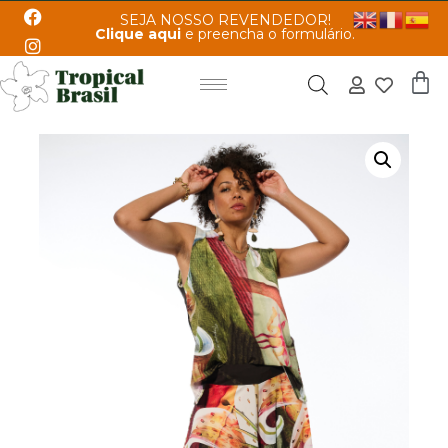
SEJA NOSSO REVENDEDOR!
Clique aqui
e preencha o formulário.