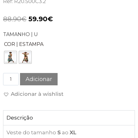
Ref: R20.500C3.2
88.90
€
59.90
€
TAMANHO | U
COR | ESTAMPA
Adicionar
Adicionar à wishlist
Descrição
Veste do tamanho
S
ao
XL