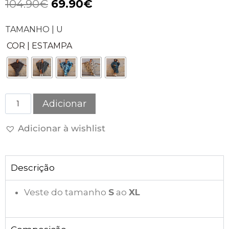
104.90
€
69.90
€
TAMANHO | U
COR | ESTAMPA
Adicionar
Adicionar à wishlist
Descrição
Veste do tamanho
S
ao
XL