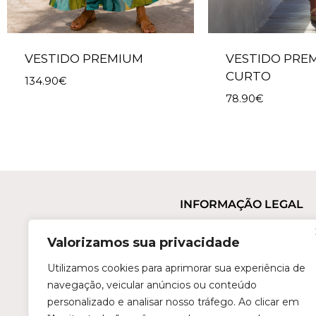
VESTIDO PREMIUM
VESTIDO PRE
CURTO
134.90
€
78.90
€
INFORMAÇÃO LEGAL
Termos e Condições
Valorizamos sua privacidade
Política de Privacidade
Trocas e Devoluções
Utilizamos cookies para aprimorar sua experiência de
navegação, veicular anúncios ou conteúdo
Perguntas Frequentes
personalizado e analisar nosso tráfego. Ao clicar em
Condições de Revenda