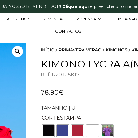
EJA NOSSO REVENDEDOR!
Clique aqui
e preencha o formulári
SOBRE NÓS
REVENDA
IMPRENSA
EMBAIXAD
CONTACTOS
INÍCIO
/
PRIMAVERA VERÃO
/
KIMONOS
/ K
KIMONO LYCRA A(
Ref: R20.125K17
78.90
€
TAMANHO | U
COR | ESTAMPA