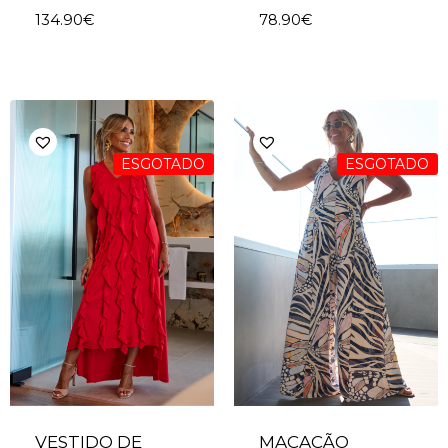
134.90
€
78.90
€
ESGOTADO
ESGOTADO
VESTIDO DE
MACACÃO