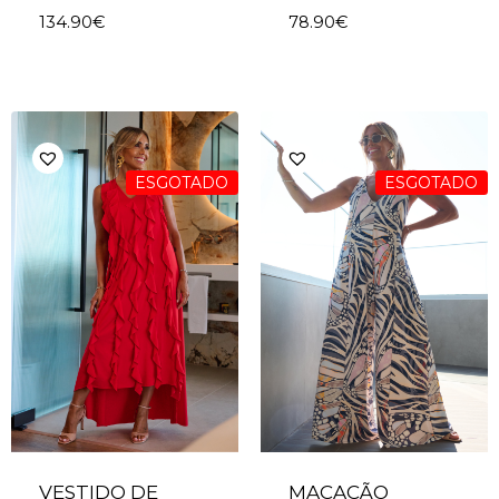
134.90
€
78.90
€
ESGOTADO
ESGOTADO
VESTIDO DE
MACACÃO