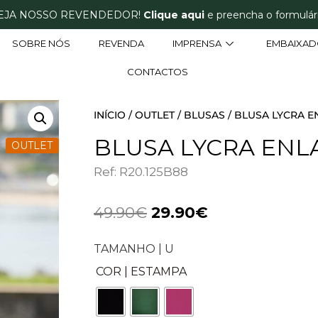
EJA NOSSO REVENDEDOR!
Clique aqui
e preencha o formulári
SOBRE NÓS
REVENDA
IMPRENSA
EMBAIXAD
CONTACTOS
INÍCIO
/
OUTLET
/
BLUSAS
/ BLUSA LYCRA E
BLUSA LYCRA ENL
OUTLET
Ref: R20.125B88
49.90
€
29.90
€
TAMANHO | U
COR | ESTAMPA