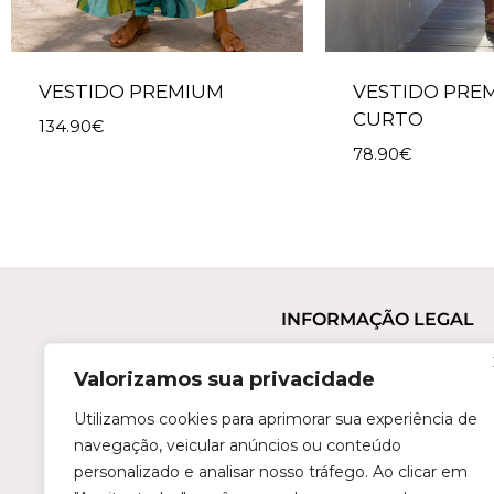
VESTIDO PREMIUM
VESTIDO PRE
CURTO
134.90
€
78.90
€
INFORMAÇÃO LEGAL
Termos e Condições
Valorizamos sua privacidade
Política de Privacidade
Trocas e Devoluções
Utilizamos cookies para aprimorar sua experiência de
navegação, veicular anúncios ou conteúdo
Perguntas Frequentes
personalizado e analisar nosso tráfego. Ao clicar em
Condições de Revenda