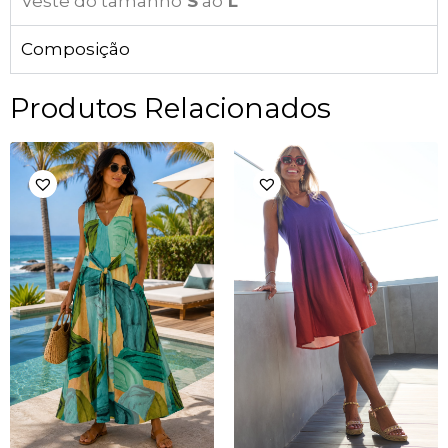
Veste do tamanho
S
ao
L
Composição
Produtos Relacionados