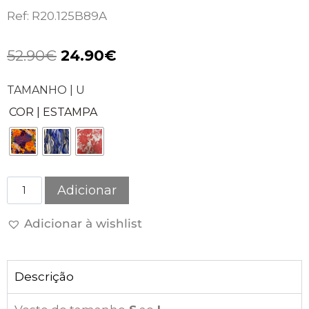
Ref: R20.125B89A
52.90
€
24.90
€
TAMANHO | U
COR | ESTAMPA
Adicionar
Adicionar à wishlist
Descrição