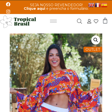
SEJA NOSSO REVENDEDOR!
Clique aqui
e preencha o formulário.
OUTLET