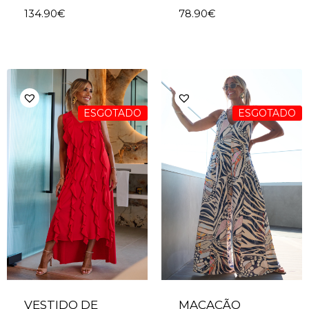
134.90
€
78.90
€
ESGOTADO
ESGOTADO
VESTIDO DE
MACACÃO