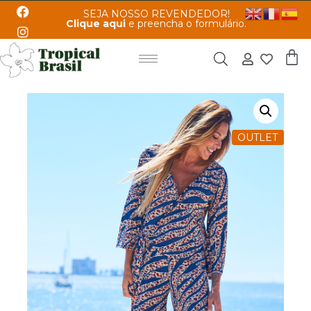
SEJA NOSSO REVENDEDOR!
Clique aqui
e preencha o formulário.
OUTLET