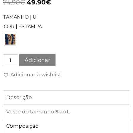
74.90
€
49.90
€
TAMANHO | U
COR | ESTAMPA
Adicionar
Adicionar à wishlist
Descrição
Veste do tamanho
S
ao
L
Composição