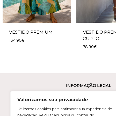
VESTIDO PREMIUM
VESTIDO PRE
CURTO
134.90
€
78.90
€
INFORMAÇÃO LEGAL
Termos e Condições
Valorizamos sua privacidade
Política de Privacidade
Trocas e Devoluções
Utilizamos cookies para aprimorar sua experiência de
navegação, veicular anúncios ou conteúdo
Perguntas Frequentes