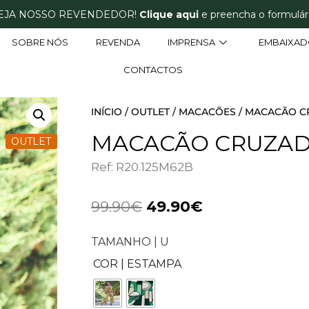
EJA NOSSO REVENDEDOR!
Clique aqui
e preencha o formulári
SOBRE NÓS
REVENDA
IMPRENSA
EMBAIXAD
CONTACTOS
INÍCIO
/
OUTLET
/
MACACÕES
/ MACACÃO C
MACACÃO CRUZAD
OUTLET
Ref: R20.125M62B
99.90
€
49.90
€
TAMANHO | U
COR | ESTAMPA