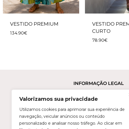
VESTIDO PREMIUM
VESTIDO PRE
CURTO
134.90
€
78.90
€
INFORMAÇÃO LEGAL
Termos e Condições
Valorizamos sua privacidade
Política de Privacidade
Trocas e Devoluções
Utilizamos cookies para aprimorar sua experiência de
navegação, veicular anúncios ou conteúdo
Perguntas Frequentes
personalizado e analisar nosso tráfego. Ao clicar em
Condições de Revenda