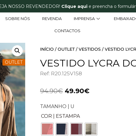
EJA NOSSO REVENDEDOR!
Clique aqui
e preencha o formulári
SOBRE NÓS
REVENDA
IMPRENSA
EMBAIXAD
CONTACTOS
INÍCIO
/
OUTLET
/
VESTIDOS
/ VESTIDO LYC
VESTIDO LYCRA D
OUTLET
Ref: R20.125V158
94.90
€
49.90
€
TAMANHO | U
COR | ESTAMPA