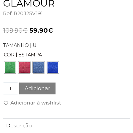
GLAMOUR
Ref: R20.125V191
109.90
€
59.90
€
TAMANHO | U
COR | ESTAMPA
Adicionar
Adicionar à wishlist
Descrição