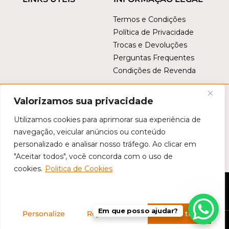
Termos e Condições
Política de Privacidade
Trocas e Devoluções
Perguntas Frequentes
Condições de Revenda
Valorizamos sua privacidade
Utilizamos cookies para aprimorar sua experiência de
navegação, veicular anúncios ou conteúdo
personalizado e analisar nosso tráfego. Ao clicar em
Este site é protegido por
reCAPTCHA
. Aplicam-se a
Política de
"Aceitar todos", você concorda com o uso de
Privacidade da Google
e os
Termos de Serviço da Google
.
cookies.
Politica de Cookies
©
Tropical Brasil
- Todos os direitos reservados
Em que posso ajudar?
Personalize
Rejeitar tudo
Aceitar tudo
Desenvolvido por
A2PN