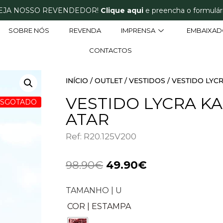
EJA NOSSO REVENDEDOR!
Clique aqui
e preencha o formulári
SOBRE NÓS
REVENDA
IMPRENSA
EMBAIXAD
CONTACTOS
INÍCIO
/
OUTLET
/
VESTIDOS
/ VESTIDO LYC
VESTIDO LYCRA K
ESGOTADO
ATAR
Ref: R20.125V200
98.90
€
49.90
€
TAMANHO | U
COR | ESTAMPA