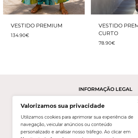
VESTIDO PREMIUM
VESTIDO PRE
CURTO
134.90
€
78.90
€
INFORMAÇÃO LEGAL
Termos e Condições
Valorizamos sua privacidade
Política de Privacidade
Trocas e Devoluções
Utilizamos cookies para aprimorar sua experiência de
navegação, veicular anúncios ou conteúdo
Perguntas Frequentes
personalizado e analisar nosso tráfego. Ao clicar em
Condições de Revenda