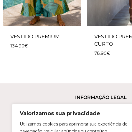
VESTIDO PREMIUM
VESTIDO PRE
CURTO
134.90
€
78.90
€
INFORMAÇÃO LEGAL
Termos e Condições
Valorizamos sua privacidade
Política de Privacidade
Trocas e Devoluções
Utilizamos cookies para aprimorar sua experiência de
navegação, veicular anúncios ou conteúdo
Perguntas Frequentes