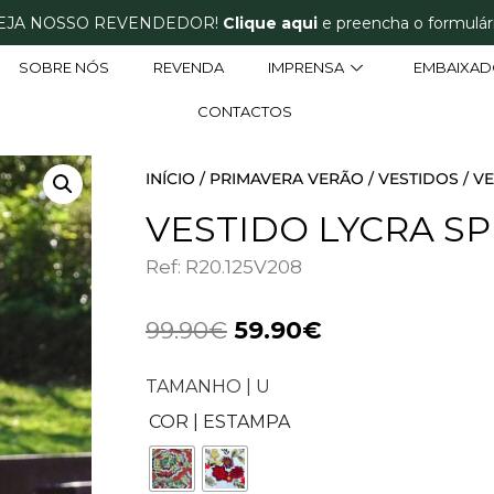
EJA NOSSO REVENDEDOR!
Clique aqui
e preencha o formulári
SOBRE NÓS
REVENDA
IMPRENSA
EMBAIXAD
CONTACTOS
INÍCIO
/
PRIMAVERA VERÃO
/
VESTIDOS
/ V
VESTIDO LYCRA S
Ref: R20.125V208
99.90
€
59.90
€
TAMANHO | U
COR | ESTAMPA