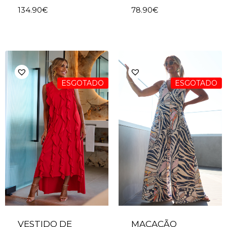
134.90
€
78.90
€
ESGOTADO
ESGOTADO
VESTIDO DE
MACACÃO