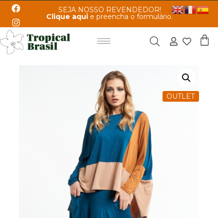
SEJA NOSSO REVENDEDOR!
Clique aqui
e preencha o formulário.
OUTLET