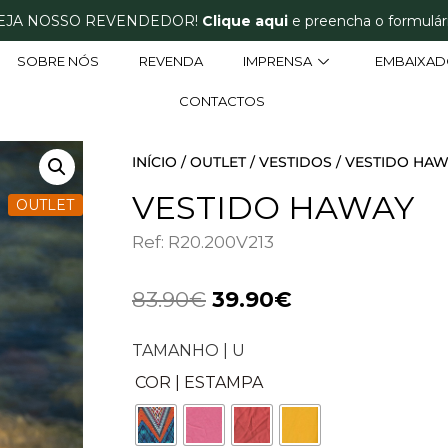
EJA NOSSO REVENDEDOR!
Clique aqui
e preencha o formulári
SOBRE NÓS
REVENDA
IMPRENSA
EMBAIXAD
CONTACTOS
INÍCIO
/
OUTLET
/
VESTIDOS
/ VESTIDO HA
VESTIDO HAWAY
OUTLET
Ref: R20.200V213
83.90
€
39.90
€
TAMANHO | U
COR | ESTAMPA