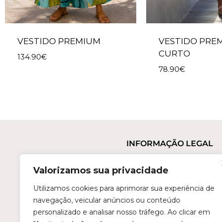
VESTIDO PREMIUM
VESTIDO PRE
CURTO
134.90
€
78.90
€
INFORMAÇÃO LEGAL
Termos e Condições
Valorizamos sua privacidade
Política de Privacidade
Trocas e Devoluções
Utilizamos cookies para aprimorar sua experiência de
navegação, veicular anúncios ou conteúdo
Perguntas Frequentes
personalizado e analisar nosso tráfego. Ao clicar em
Condições de Revenda