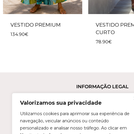
VESTIDO PREMIUM
VESTIDO PRE
CURTO
134.90
€
78.90
€
INFORMAÇÃO LEGAL
Termos e Condições
Valorizamos sua privacidade
Política de Privacidade
Trocas e Devoluções
Utilizamos cookies para aprimorar sua experiência de
navegação, veicular anúncios ou conteúdo
Perguntas Frequentes
personalizado e analisar nosso tráfego. Ao clicar em
Condições de Revenda