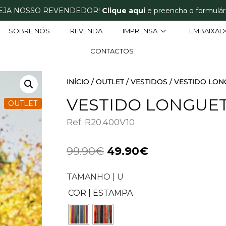
EJA NOSSO REVENDEDOR!
Clique aqui
e preencha o formulári
SOBRE NÓS
REVENDA
IMPRENSA
EMBAIXAD
CONTACTOS
INÍCIO
/
OUTLET
/
VESTIDOS
/ VESTIDO LON
VESTIDO LONGUE
OUTLET
Ref: R20.400V10
99.90
€
49.90
€
TAMANHO | U
COR | ESTAMPA