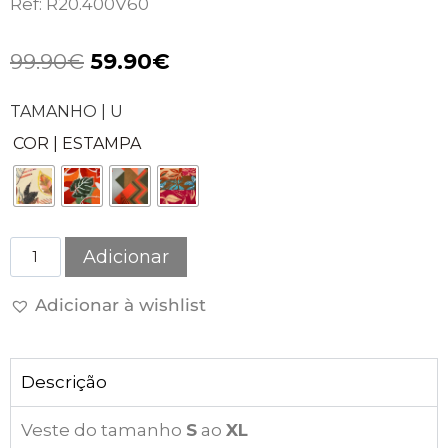
Ref: R20.400V60
99.90
€
59.90
€
TAMANHO | U
COR | ESTAMPA
Adicionar
Adicionar à wishlist
Descrição
Veste do tamanho
S
ao
XL