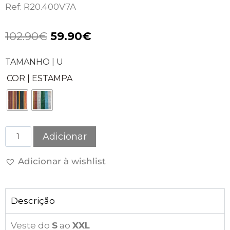
Ref: R20.400V7A
102.90
€
59.90
€
TAMANHO | U
COR | ESTAMPA
Adicionar
Adicionar à wishlist
Descrição
Veste do
S
ao
XXL