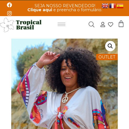
SEJA NOSSO REVENDEDOR!
Clique aqui
e preencha o formulário.
OUTLET