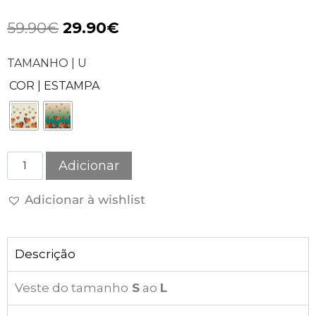
59.90
€
29.90
€
TAMANHO | U
COR | ESTAMPA
Adicionar
Adicionar à wishlist
Descrição
Veste do tamanho
S
ao
L