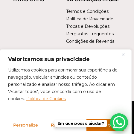
Termos e Condições
Política de Privacidade
Trocas e Devoluções
Perguntas Frequentes
Condições de Revenda
Valorizamos sua privacidade
Utilizamos cookies para aprimorar sua experiência de
navegação, veicular anúncios ou conteúdo
personalizado e analisar nosso tráfego. Ao clicar em
Este site é protegido por
reCAPTCHA
. Aplicam-se a
Política de
"Aceitar todos", você concorda com o uso de
Privacidade da Google
e os
Termos de Serviço da Google
.
cookies.
Politica de Cookies
©
Tropical Brasil
- Todos os direitos reservados
Em que posso ajudar?
Personalize
Rejeitar tudo
Aceitar tudo
Desenvolvido por
A2PN