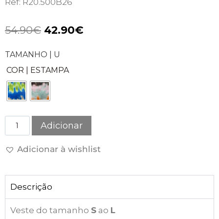
Ref: R20.500B26
54.90
€
42.90
€
TAMANHO | U
COR | ESTAMPA
Adicionar
Adicionar à wishlist
Descrição
Veste do tamanho
S
ao
L