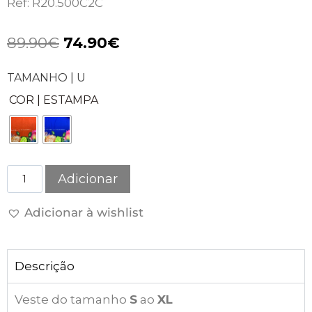
Ref: R20.500C2C
89.90
€
74.90
€
TAMANHO | U
COR | ESTAMPA
Adicionar
Adicionar à wishlist
Descrição
Veste do tamanho
S
ao
XL