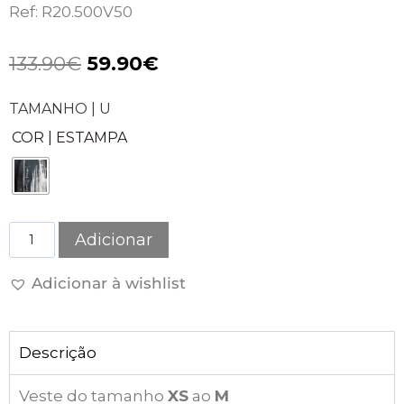
Ref: R20.500V50
133.90
€
59.90
€
TAMANHO | U
COR | ESTAMPA
Adicionar
Adicionar à wishlist
Descrição
Veste do tamanho
XS
ao
M