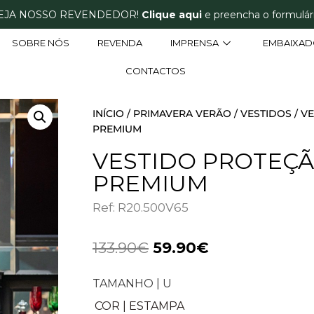
EJA NOSSO REVENDEDOR!
Clique aqui
e preencha o formulári
SOBRE NÓS
REVENDA
IMPRENSA
EMBAIXAD
CONTACTOS
INÍCIO
/
PRIMAVERA VERÃO
/
VESTIDOS
/ V
PREMIUM
VESTIDO PROTEÇÃ
PREMIUM
Ref: R20.500V65
133.90
€
59.90
€
TAMANHO | U
COR | ESTAMPA