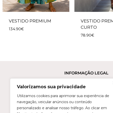
VESTIDO PREMIUM
VESTIDO PRE
CURTO
134.90
€
78.90
€
INFORMAÇÃO LEGAL
Termos e Condições
Valorizamos sua privacidade
Política de Privacidade
Trocas e Devoluções
Utilizamos cookies para aprimorar sua experiência de
navegação, veicular anúncios ou conteúdo
Perguntas Frequentes
personalizado e analisar nosso tráfego. Ao clicar em
Condições de Revenda