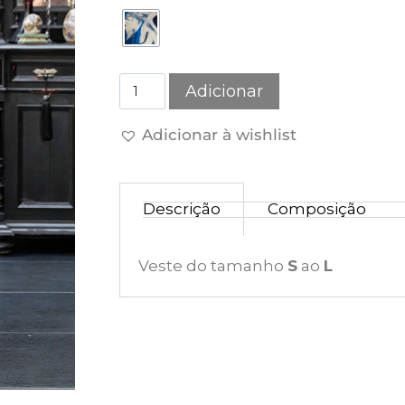
Adicionar
Adicionar à wishlist
Descrição
Composição
Veste do tamanho
S
ao
L