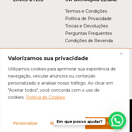
Termos e Condições
Política de Privacidade
Trocas e Devoluções
Perguntas Frequentes
Condições de Revenda
Valorizamos sua privacidade
Utilizamos cookies para aprimorar sua experiência de
navegação, veicular anúncios ou conteúdo
personalizado e analisar nosso tráfego. Ao clicar em
Este site é protegido por
reCAPTCHA
. Aplicam-se a
Política de
"Aceitar todos", você concorda com o uso de
Privacidade da Google
e os
Termos de Serviço da Google
.
cookies.
Politica de Cookies
©
Tropical Brasil
- Todos os direitos reservados
Em que posso ajudar?
Personalize
Rejeitar tudo
Aceitar tudo
Desenvolvido por
A2PN