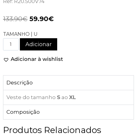
Ref: R20.500V74
133.90
€
59.90
€
TAMANHO | U
Adicionar
Adicionar à wishlist
Descrição
Veste do tamanho
S
ao
XL
Composição
Produtos Relacionados