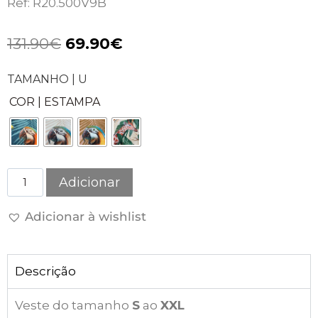
Ref: R20.500V9B
131.90
€
69.90
€
TAMANHO | U
COR | ESTAMPA
Adicionar
Adicionar à wishlist
Descrição
Veste do tamanho
S
ao
XXL