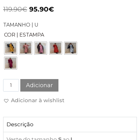
119.90
€
95.90
€
TAMANHO | U
COR | ESTAMPA
Adicionar
Adicionar à wishlist
Descrição
Veste do tamanho
S
ao
L