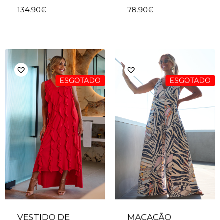
134.90
€
78.90
€
ESGOTADO
ESGOTADO
VESTIDO DE
MACACÃO