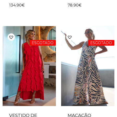
134.90
€
78.90
€
ESGOTADO
ESGOTADO
VESTIDO DE
MACACÃO