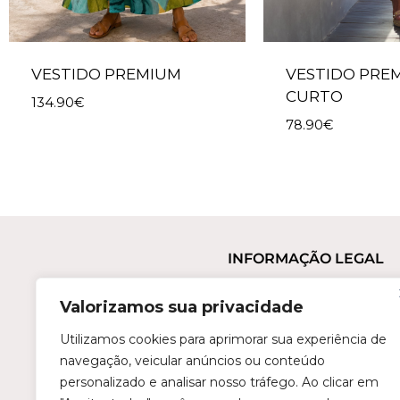
VESTIDO PREMIUM
VESTIDO PRE
CURTO
134.90
€
78.90
€
INFORMAÇÃO LEGAL
Termos e Condições
Valorizamos sua privacidade
Política de Privacidade
Trocas e Devoluções
Utilizamos cookies para aprimorar sua experiência de
navegação, veicular anúncios ou conteúdo
Perguntas Frequentes
personalizado e analisar nosso tráfego. Ao clicar em
Condições de Revenda