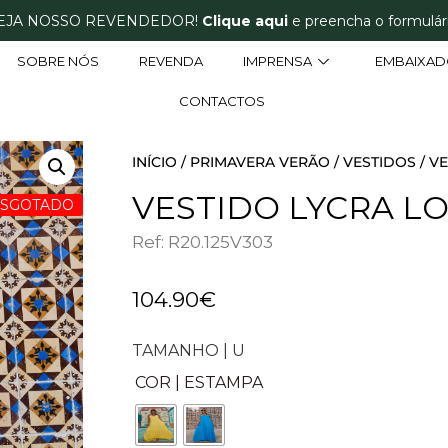
EJA NOSSO REVENDEDOR!
Clique aqui
e preencha o formulári
SOBRE NÓS
REVENDA
IMPRENSA
EMBAIXAD
CONTACTOS
INÍCIO
/
PRIMAVERA VERÃO
/
VESTIDOS
/ V
VESTIDO LYCRA L
ESGOTADO
Ref: R20.125V303
104.90
€
TAMANHO | U
COR | ESTAMPA