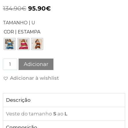
134.90
€
95.90
€
TAMANHO | U
COR | ESTAMPA
Adicionar
Adicionar à wishlist
Descrição
Veste do tamanho
S
ao
L
Composição