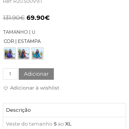
Ref: R20.500V9.1
131.90
€
69.90
€
TAMANHO | U
COR | ESTAMPA
Adicionar
Adicionar à wishlist
Descrição
Veste do tamanho
S
ao
XL