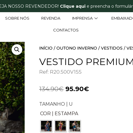
EJA NOSSO REVENDEDOR!
Clique aqui
e preencha o formulári
SOBRE NÓS
REVENDA
IMPRENSA
EMBAIXAD
CONTACTOS
INÍCIO
/
OUTONO INVERNO
/
VESTIDOS
/ V
VESTIDO PREMIU
Ref: R20.500V155
134.90
€
95.90
€
TAMANHO | U
COR | ESTAMPA