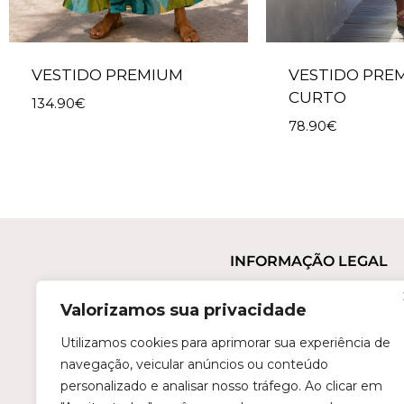
VESTIDO PREMIUM
VESTIDO PRE
CURTO
134.90
€
78.90
€
INFORMAÇÃO LEGAL
Termos e Condições
Valorizamos sua privacidade
Política de Privacidade
Trocas e Devoluções
Utilizamos cookies para aprimorar sua experiência de
navegação, veicular anúncios ou conteúdo
Perguntas Frequentes
personalizado e analisar nosso tráfego. Ao clicar em
Condições de Revenda