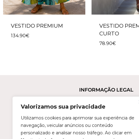
VESTIDO PREMIUM
VESTIDO PRE
CURTO
134.90
€
78.90
€
INFORMAÇÃO LEGAL
Termos e Condições
Valorizamos sua privacidade
Política de Privacidade
Trocas e Devoluções
Utilizamos cookies para aprimorar sua experiência de
navegação, veicular anúncios ou conteúdo
Perguntas Frequentes
personalizado e analisar nosso tráfego. Ao clicar em
Condições de Revenda