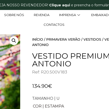
EJA NOSSO REVENDEDOR!
Clique aqui
e preencha o formulári
SOBRE NÓS
REVENDA
IMPRENSA
EMBAIXAD
CONTACTOS
INÍCIO
/
PRIMAVERA VERÃO
/
VESTIDOS
/ V
ANTONIO
VESTIDO PREMIU
ANTONIO
Ref: R20.500V183
134.90
€
TAMANHO | U
COR | ESTAMPA